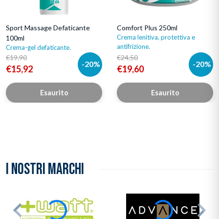
Sport Massage Defaticante
Comfort Plus 250ml
Crema lenitiva, protettiva e
100ml
antifrizione.
Crema-gel defaticante.
€19,90
€24,50
-20%
-20%
€15,92
€19,60
Esaurito
Esaurito
I NOSTRI MARCHI