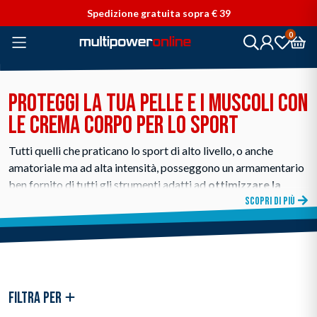
Vai direttamente ai contenuti
Spedizione gratuita sopra € 39
0
PROTEGGI LA TUA PELLE E I MUSCOLI CON
LE CREMA CORPO PER LO SPORT
Tutti quelli che praticano lo sport di alto livello, o anche
amatoriale ma ad alta intensità, posseggono un armamentario
ben fornito di tutti gli strumenti adatti ad
ottimizzare la
prestazione fisica
, preservando al tempo stesso il corpo.
SCOPRI DI PIÙ
Oltre ai classici integratori, agli alimenti accuratamente scelti
per la dieta e ai prodotti per il benessere, non possono
mancare alcuni fondamentali accorgimenti, come le
creme
corpo per lo sport
, appositamente pensate per migliorare le
prestazioni offrendo sempre il massimo comfort. Sono
FILTRA PER
pratiche e comode da applicare, non ungono, non sono