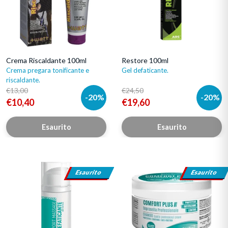
sollievo
dai dolori muscolari.
Acquista le creme corpo per lo sport su
Multipoweronline
:
scegli il prodotto più adatto alle tue esigenze e acquistalo
comodamente da casa, con pochi click!
Crema Riscaldante 100ml
Restore 100ml
Crema pregara tonificante e
Gel defaticante.
riscaldante.
€13,00
€24,50
-20%
-20%
€10,40
€19,60
Esaurito
Esaurito
Sport Massage Defaticante 100ml
Comfort Plus 250ml
Esaurito
Esaurito