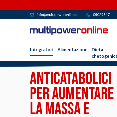
info@multipoweronline.it
05029547
Integratori
Alimentazione
Dieta
chetogenic
ANTICATABOLICI
PER AUMENTARE
LA MASSA E