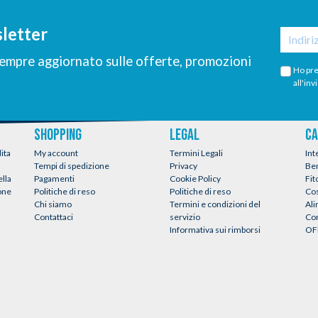
sletter
 sempre aggiornato sulle offerte, promozioni
Ho pre
all'inv
SHOPPING
LEGAL
CA
ita
My account
Termini Legali
Int
Tempi di spedizione
Privacy
Be
ella
Pagamenti
Cookie Policy
Fit
ione
Politiche di reso
Politiche di reso
Co
Chi siamo
Termini e condizioni del
Al
Contattaci
servizio
Con
Informativa sui rimborsi
OF