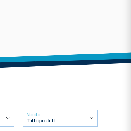
ati per creare energia. Un ormone che ha un
omposizione delle proteine, favorendo quindi
atori HMB
sono tra i più usati per favorire l’anti
ita muscolare
a dell’aminoacido essenziale L-leucina e agisce
e. Gli integratori di HMB presentano diversi
 la formazione di massa) e anti-catabolica
enere il tono dei muscoli negli anziani
un utilizzo nel lungo periodo, anche se in questo
 specialistico.
Altri filtri
tabolici
utilizzati da chi pratica body buildin
g per