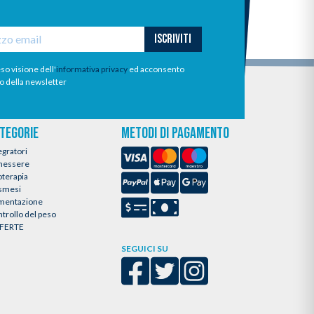
ISCRIVITI
so visione dell'
informativa privacy
ed acconsento
io della newsletter
TEGORIE
METODI DI PAGAMENTO
egratori
nessere
oterapia
smesi
imentazione
trollo del peso
FERTE
SEGUICI SU