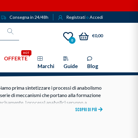
Consegna in 24/48h
Registrati
o
Accedi
€0,00
0
HOT
OFFERTE
Marchi
Guide
Blog
bbiamo prima sintetizzare i processi di anabolismo
 serie di meccanismi che portano alla formazione
recisamente, i processi anabolici servono a
ta e la differenziazione cellulare (come nel caso
SCOPRI DI PIÙ
o della massa corporea
.
cessi che scompongono le molecole (come
i) in elementi più piccoli (come monosaccaridi,