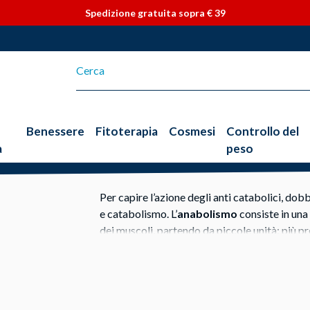
Vai direttamente ai contenuti
Spedizione gratuita sopra € 39
Benessere
Fitoterapia
Cosmesi
Controllo del
a
peso
Per capire l’azione degli anti catabolici, do
e catabolismo. L’
anabolismo
consiste in una
dei muscoli, partendo da piccole unità; più p
generare organi e tessuti, inducendo la cresci
della mineralizzazione delle ossa) e l’
aument
Il
catabolismo
è l’opposto: consiste in pro
polisaccaridi, lipidi, proteine e acidi nucleic