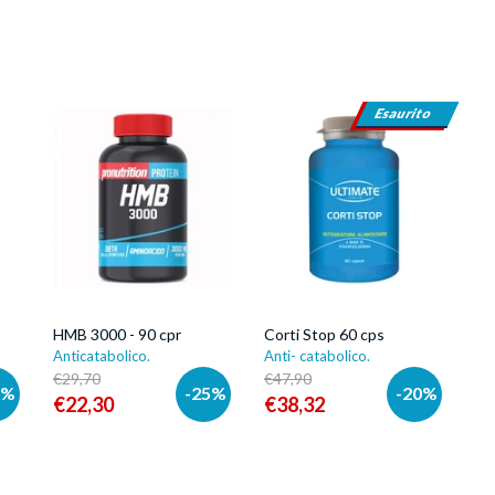
aumentare la massa corporea, evitando la per
per le persone anziane con la tendenza alla p
L’obiettivo degli anti-catabolici è di frenare
all’azione del fosfolipide fosfatidilserina) , e
HMB 3000 - 90 cpr
Corti Stop 60 cps
Esaurito
L’abbinamento degli anticatabolici con a
miglioramento delle prestazioni sportive, sott
della fatica.
Gli anticatabolici ad azione inibitoria nei co
seguendo le specifiche indicazioni, in quanto
collaterali anche gravi.
Le proposte di anticatabolici di
Multipower
opzioni, per venire incontro ad ogni esigenza
HMB 3000 - 90 cpr
Corti Stop 60 cps
Anticatabolico.
Anti- catabolico.
€29,70
€47,90
0%
-25%
-20%
€22,30
€38,32