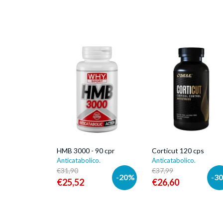
HMB 3000 - 90 cpr
Corticut 120 cps
HMB 3000 - 90 cpr
Corticut 120 cps
Anticatabolico.
Anticatabolico.
€31,90
€37,99
-20%
-3
€25,52
€26,60