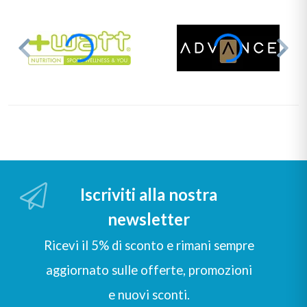
tiroide
, infatti nei tessuti della ghiandola è contenuto molto
più selenio rispetto agli altri organi del corpo umano. Oltre a
proteggere la tiroide dallo stress ossidativo, svolge un ruolo
importanti nella produzione degli ormoni tiroidei.
Inoltre, è stato osservato che una carenza di selenio si associa
ad alcune problematiche della tiroide, specie la tiroidite di
Hashimoto, una infiammazione autoimmune cronica della
tiroide.
Acquista su
Multipoweronline
i migliori integratori di selenio
per l'attività sportiva e il benessere fisico di tutti i giorni.
Comodamente da casa, in pochi minuti.
Iscriviti alla nostra
newsletter
Ricevi il 5% di sconto e rimani sempre
aggiornato sulle offerte, promozioni
e nuovi sconti.