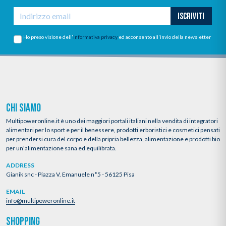
ISCRIVITI
Ho preso visione dell'
informativa privacy
ed acconsento all'invio della newsletter
CHI SIAMO
Multipoweronline.it è uno dei maggiori portali italiani nella vendita di integratori
alimentari per lo sport e per il benessere, prodotti erboristici e cosmetici pensati
per prendersi cura del corpo e della pripria bellezza, alimentazione e prodotti bio
per un'alimentazione sana ed equilibrata.
ADDRESS
Gianik snc - Piazza V. Emanuele n°5 - 56125 Pisa
EMAIL
info@multipoweronline.it
SHOPPING