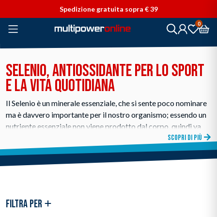
Vai direttamente ai contenuti
Spedizione gratuita sopra € 39
0
SELENIO, ANTIOSSIDANTE PER LO SPORT
E LA VITA QUOTIDIANA
Il Selenio è un minerale essenziale, che si sente poco nominare
ma è davvero importante per il nostro organismo; essendo un
nutriente essenziale non viene prodotto dal corpo, quindi va
assunto attraverso una dieta specifica o tramite degli
SCOPRI DI PIÙ
integratori, soluzione questa idonea anche per gli sportivi che
già seguono un'alimentazione completa.
Alimenti ricchi di selenio sono:
ostriche
noci brasiliane
FILTRA PER
tonno pinne gialle