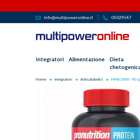
info@multipoweronline.it
05029547
Integratori
Alimentazione
Dieta
chetogenic
Home
Integratori
Anticatabolici
HMB 3000 - 90 c