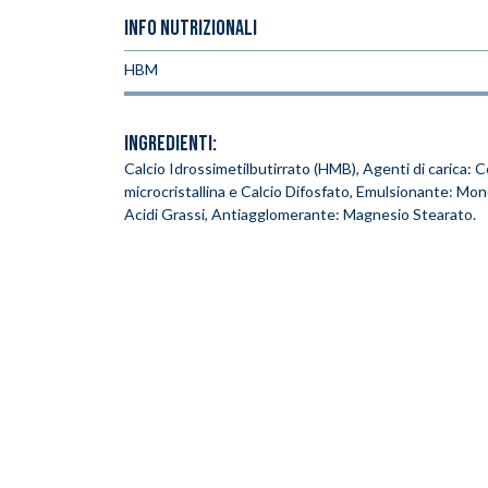
INFO NUTRIZIONALI
HBM
INGREDIENTI:
Calcio Idrossimetilbutirrato (HMB), Agenti di carica: C
microcristallina e Calcio Difosfato, Emulsionante: Mono
Acidi Grassi, Antiagglomerante: Magnesio Stearato.
Inserimento del prodotto nel carrello