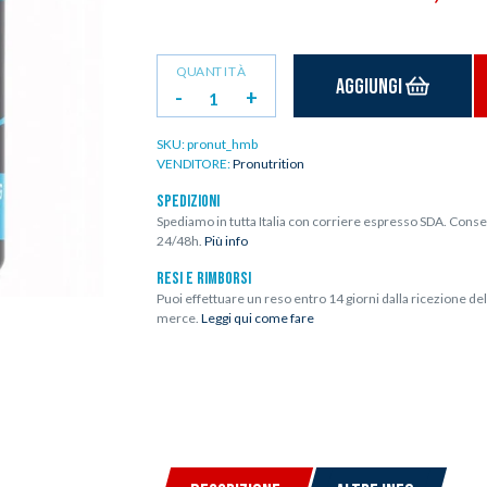
QUANTITÀ
Aggiungi
-
+
SKU:
pronut_hmb
VENDITORE:
Pronutrition
SPEDIZIONI
Spediamo in tutta Italia con corriere espresso SDA. Conse
24/48h.
Più info
RESI E RIMBORSI
Puoi effettuare un reso entro 14 giorni dalla ricezione del
merce.
Leggi qui come fare