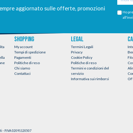
 sempre aggiornato sulle offerte, promozioni
Ho pre
all'inv
SHOPPING
LEGAL
CA
ita
My account
Termini Legali
Int
Tempi di spedizione
Privacy
Be
ella
Pagamenti
Cookie Policy
Fit
ione
Politiche di reso
Politiche di reso
Co
Chi siamo
Termini e condizioni del
Al
Contattaci
servizio
Con
Informativa sui rimborsi
OF
ati - P.IVA 02091120507