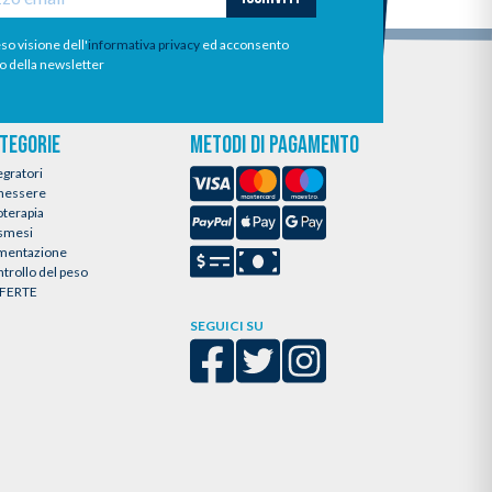
so visione dell'
informativa privacy
ed acconsento
io della newsletter
TEGORIE
METODI DI PAGAMENTO
egratori
nessere
oterapia
smesi
imentazione
trollo del peso
FERTE
SEGUICI SU