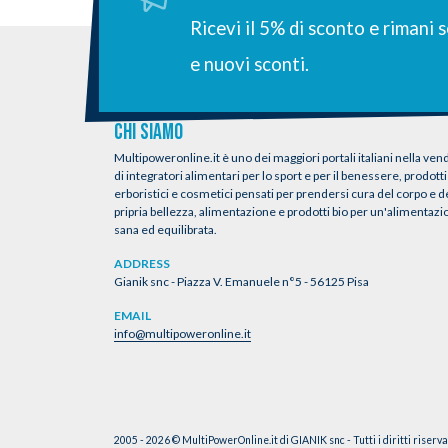
Ricevi il 5% di sconto e rimani
e nuovi sconti.
CHI SIAMO
Multipoweronline.it è uno dei maggiori portali italiani nella vend
di integratori alimentari per lo sport e per il benessere, prodotti
erboristici e cosmetici pensati per prendersi cura del corpo e d
pripria bellezza, alimentazione e prodotti bio per un'alimentaz
sana ed equilibrata.
ADDRESS
Gianik snc - Piazza V. Emanuele n°5 - 56125 Pisa
EMAIL
info@multipoweronline.it
2005 - 2026 © MultiPowerOnline.it di GIANIK snc - Tutti i diritti riserv