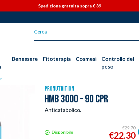
Vai direttamente ai contenuti
Spedizione gratuita sopra € 39
Benessere
Fitoterapia
Cosmesi
Controllo del
a
peso
pr
PRONUTRITION
HMB 3000 - 90 CPR
Anticatabolico.
€29,70
Disponibile
€22,30