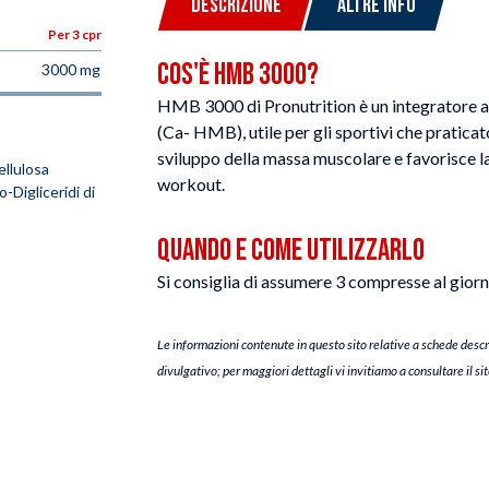
DESCRIZIONE
ALTRE INFO
Per 3 cpr
Cos'è HMB 3000?
3000 mg
HMB 3000 di Pronutrition è un integratore a
(Ca-
HMB), utile per gli sportivi che praticato
sviluppo della massa muscolare e favorisce la 
ellulosa
workout.
-Digliceridi di
Quando e Come Utilizzarlo
Si consiglia di assumere 3 compresse al giorn
Le informazioni contenute in questo sito relative a schede descr
divulgativo; per maggiori dettagli vi invitiamo a consultare il si