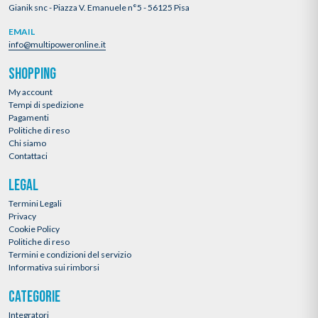
Gianik snc - Piazza V. Emanuele n°5 - 56125 Pisa
EMAIL
info@multipoweronline.it
SHOPPING
My account
Tempi di spedizione
Pagamenti
Politiche di reso
Chi siamo
Contattaci
LEGAL
Termini Legali
Privacy
Cookie Policy
Politiche di reso
Termini e condizioni del servizio
Informativa sui rimborsi
CATEGORIE
Integratori