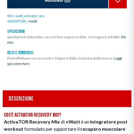
SKU:
watt_activator-ara
VENDITORE:
+watt
SPEDIZIONI
Spediamo in tutta Italia con corriere espresso SDA. Consegna in 24/48h.
Più
info
RESI E RIMBORSI
Puoi effettuare un reso entro 14 giorni dalla ricezione della merce.
Leggi
qui come fare
DESCRIZIONE
Cos'è ActivaTOR Recovery Mix?
ActivaTOR Recovery Mix
di
+Watt
è un
integratore post
workout
formulato per supportare il
recupero muscolare