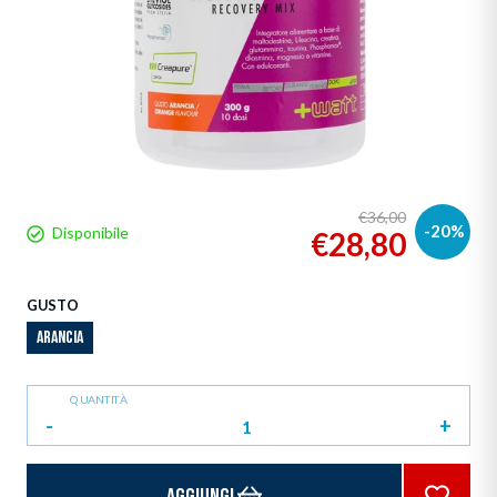
€36,00
-20%
Disponibile
€28,80
GUSTO
ARANCIA
QUANTITÀ
-
+
Aggiungi