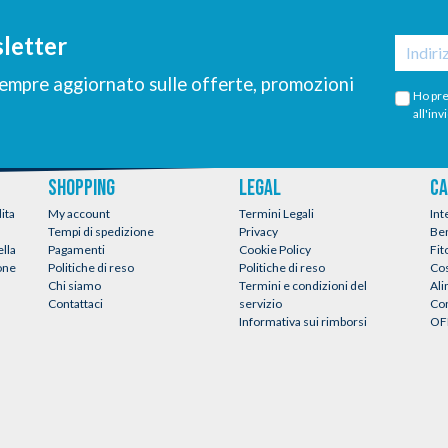
sletter
 sempre aggiornato sulle offerte, promozioni
Ho pre
all'inv
SHOPPING
LEGAL
CA
ita
My account
Termini Legali
Int
Tempi di spedizione
Privacy
Be
ella
Pagamenti
Cookie Policy
Fit
ione
Politiche di reso
Politiche di reso
Co
Chi siamo
Termini e condizioni del
Al
Contattaci
servizio
Con
Informativa sui rimborsi
OF