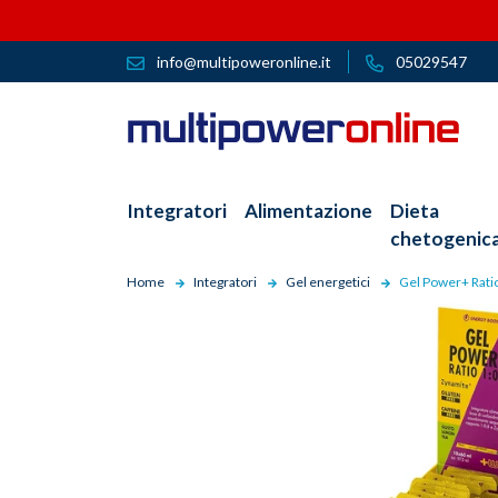
info@multipoweronline.it
05029547
Integratori
Alimentazione
Dieta
chetogenic
Home
Integratori
Gel energetici
Gel Power+ Ratio