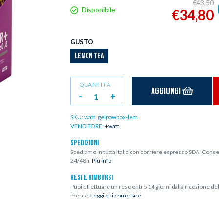
€43,50
Disponibile
€34,80
GUSTO
LEMON TEA
QUANTITÀ
Aggiungi
-
+
SKU:
watt_gelpowbox-lem
VENDITORE:
+watt
SPEDIZIONI
Spediamo in tutta Italia con corriere espresso SDA. Conse
24/48h.
Più info
RESI E RIMBORSI
Puoi effettuare un reso entro 14 giorni dalla ricezione del
merce.
Leggi qui come fare