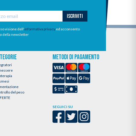
ISCRIVITI
so visione dell'
informativa privacy
ed acconsento
io della newsletter
TEGORIE
METODI DI PAGAMENTO
egratori
nessere
oterapia
smesi
imentazione
trollo del peso
FERTE
SEGUICI SU