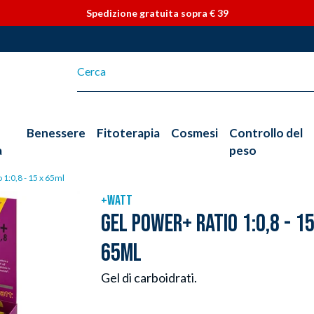
Vai direttamente ai contenuti
Spedizione gratuita sopra € 39
Benessere
Fitoterapia
Cosmesi
Controllo del
a
peso
 1:0,8 - 15 x 65ml
+WATT
GEL POWER+ RATIO 1:0,8 - 15
65ML
Gel di carboidrati.