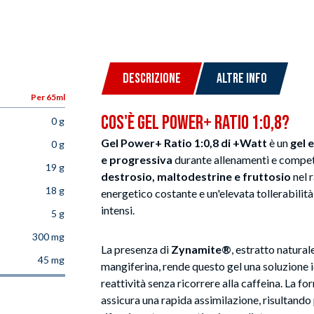
DESCRIZIONE
ALTRE INFO
Per 65ml
Cos'è Gel Power+ Ratio 1:0,8?
0 g
Gel Power+ Ratio 1:0,8 di +Watt
è un
gel 
0 g
e progressiva
durante allenamenti e compet
19 g
destrosio, maltodestrine e fruttosio
nel 
18 g
energetico costante e un'elevata tollerabilità
intensi.
5 g
300 mg
La presenza di
Zynamite®
, estratto natural
45 mg
mangiferina, rende questo gel una soluzione i
reattività senza ricorrere alla caffeina. La for
assicura una rapida assimilazione, risultando 