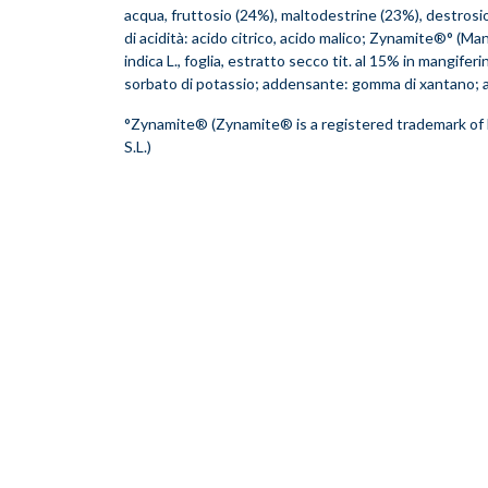
acqua, fruttosio (24%), maltodestrine (23%), destrosio
di acidità: acido citrico, acido malico; Zynamite®° (M
indica L., foglia, estratto secco tit. al 15% in mangifer
sorbato di potassio; addensante: gomma di xantano; 
°Zynamite® (Zynamite® is a registered trademark o
S.L.)
Inserimento del prodotto nel carrello