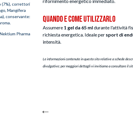
rifornimento energetico immediato.
 (7%), correttori
ango, Mangifera
ina), conservante:
Quando e Come Utilizzarlo
aroma.
Assumere
1 gel da 65 ml
durante l'attività f
f Nektium Pharma
richiesta energetica. Ideale per
sport di en
intensità.
Le informazioni contenute in questo sito relative a schede descr
divulgativo; per maggiori dettagli vi invitiamo a consultare il si
Torna a Nuovi arrivi