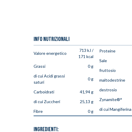
INFO NUTRIZIONALI
713 kJ /
Proteine
Valore energetico
171 kcal
Sale
Grassi
0 g
fruttosio
di cui Acidi grassi
0 g
maltodestrine
saturi
destrosio
Carboidrati
41,94 g
Zynamite®°
di cui Zuccheri
25,13 g
di cui Mangiferina
Fibre
0 g
INGREDIENTI: