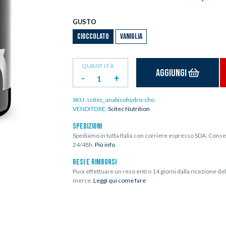
GUSTO
CIOCCOLATO
VANIGLIA
QUANTITÀ
Aggiungi
-
+
SKU:
scitec_anabisohydro-cho
VENDITORE:
Scitec Nutrition
SPEDIZIONI
Spediamo in tutta Italia con corriere espresso SDA. Conse
24/48h.
Più info
RESI E RIMBORSI
Puoi effettuare un reso entro 14 giorni dalla ricezione del
merce.
Leggi qui come fare