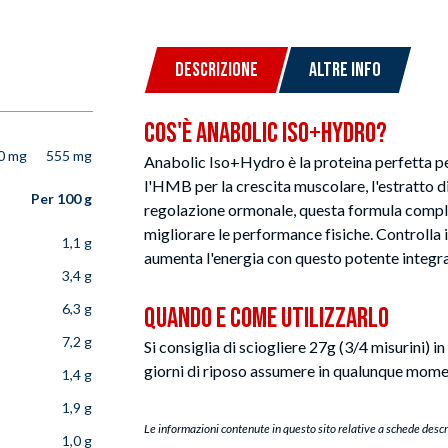
DESCRIZIONE
ALTRE INFO
Cos'è Anabolic Iso+Hydro?
0 mg
555 mg
Anabolic Iso+Hydro è la proteina perfetta pe
l'HMB per la crescita muscolare, l'estratto d
Per 100 g
regolazione ormonale, questa formula complet
migliorare le performance fisiche. Controlla i 
1,1 g
aumenta l'energia con questo potente integra
3,4 g
6,3 g
Quando e Come Utilizzarlo
7,2 g
Si consiglia di sciogliere 27g (3/4 misurini)
giorni di riposo assumere in qualunque momen
1,4 g
1,9 g
Le informazioni contenute in questo sito relative a schede descr
1,0 g