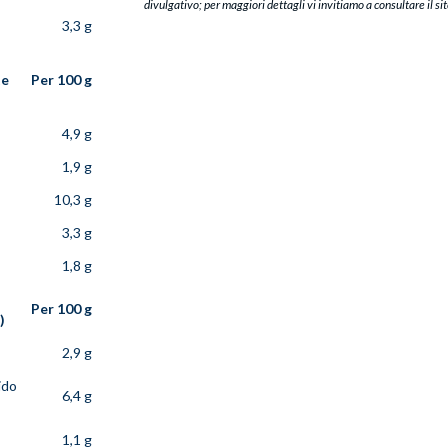
divulgativo; per maggiori dettagli vi invitiamo a consultare il si
3,3 g
te
Per 100 g
4,9 g
1,9 g
10,3 g
3,3 g
1,8 g
Per 100 g
)
2,9 g
ido
6,4 g
1,1 g