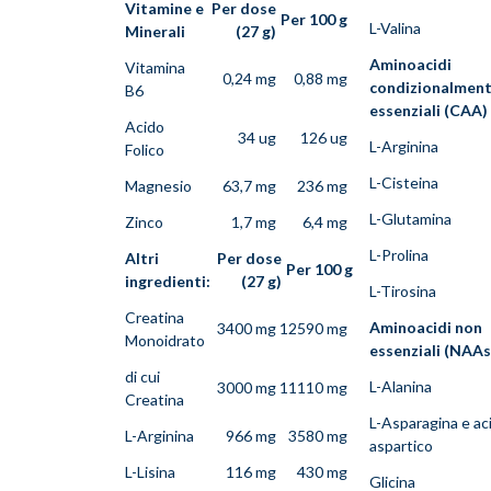
Vitamine e
Per dose
Per 100 g
L-Valina
Minerali
(27 g)
Aminoacidi
Vitamina
0,24 mg
0,88 mg
condizionalmen
B6
essenziali (CAA)
Acido
34 ug
126 ug
L-Arginina
Folico
L-Cisteina
Magnesio
63,7 mg
236 mg
L-Glutamina
Zinco
1,7 mg
6,4 mg
L-Prolina
Altri
Per dose
Per 100 g
ingredienti:
(27 g)
L-Tirosina
Creatina
Aminoacidi non
3400 mg
12590 mg
Monoidrato
essenziali (NAAs
di cui
L-Alanina
3000 mg
11110 mg
Creatina
L-Asparagina e ac
L-Arginina
966 mg
3580 mg
aspartico
L-Lisina
116 mg
430 mg
Glicina