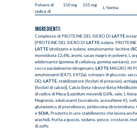
Polvere di
150 mg
555 mg
L-Serina
radice di
INGREDIENTI:
Complesso di PROTEINE DEL SIERO DI
LATTE
insta
[PROTEINE DEL SIERO DI
LATTE
isolate, PROTEINE
LATTE
idrolizzate e isolate, emulsionante: lecitine (
SO
monoidrata 12,6%, aromi, cacao magro in polvere, L-ar
addensante (gomma di cellulosa, gomma xantano), scre
cocco parzialmente idrogenato,
LATTE
MAGRO IN P
emulsionanti (E471, E472a), sciroppo di glucosio, sa
DEL
LATTE
, stabilizzatore (fosfati di potassio), anti
(fosfati di calcio)], Calcio Beta-Idrossi-Beta-Metilbuti
di radice di Maca (Lepidium meyenii) 0,6%, sale, L-lisin
Magnesio, edulcoranti (sucralosio, acesulfame K), solfa
glutammico di pteroilmono, piridossina idrocloridrato
e
SOIA
. Prodotto in uno stabilimento che lavora anche 
arachidi, frutta a guscio, sedano, pesce, crostacei, mol
di zolfo.