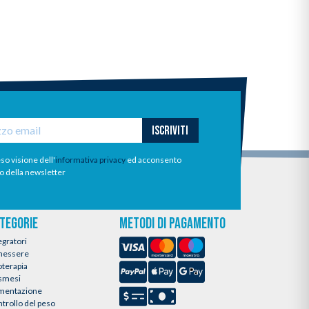
ISCRIVITI
so visione dell'
informativa privacy
ed acconsento
io della newsletter
TEGORIE
METODI DI PAGAMENTO
egratori
nessere
oterapia
smesi
imentazione
trollo del peso