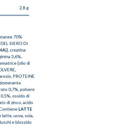
2,8 g
ntanee 70%
 DEL SIERO DI
IA
)], creatina
ginina 3,6%,
matrice [olio di
OLVERE,
ccarosio, PROTEINE
agglomerante
rrato 0,7%, polvere
a 0,5%, ossido di
to di zinco, acido
. Contiene
LATTE
latte, uova, soia,
luschi e biossido