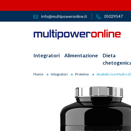
info@multipoweronline.it
05029547
Integratori
Alimentazione
Dieta
chetogenic
Home
Integratori
Proteine
Anabolic Iso+Hydro 2