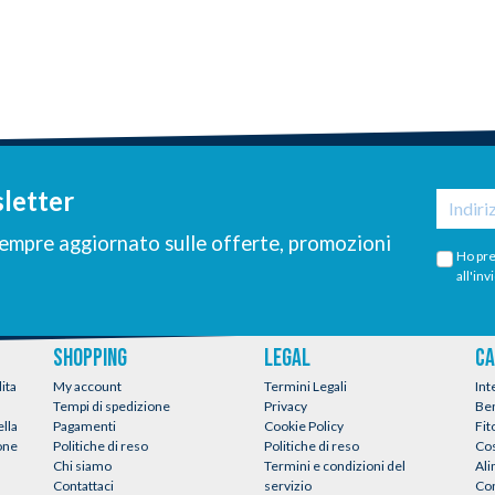
sletter
 sempre aggiornato sulle offerte, promozioni
Ho pre
all'inv
SHOPPING
LEGAL
CA
ita
My account
Termini Legali
Int
Tempi di spedizione
Privacy
Be
ella
Pagamenti
Cookie Policy
Fit
ione
Politiche di reso
Politiche di reso
Co
Chi siamo
Termini e condizioni del
Al
Contattaci
servizio
Con