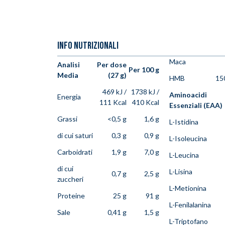
INFO NUTRIZIONALI
Maca
Analisi
Per dose
Per 100 g
Media
(27 g)
HMB
15
469 kJ /
1738 kJ /
Aminoacidi
Energia
111 Kcal
410 Kcal
Essenziali (EAA)
Grassi
<0,5 g
1,6 g
L-Istidina
di cui saturi
0,3 g
0,9 g
L-Isoleucina
Carboidrati
1,9 g
7,0 g
L-Leucina
di cui
L-Lisina
0,7 g
2,5 g
zuccheri
L-Metionina
Proteine
25 g
91 g
L-Fenilalanina
Sale
0,41 g
1,5 g
L-Triptofano