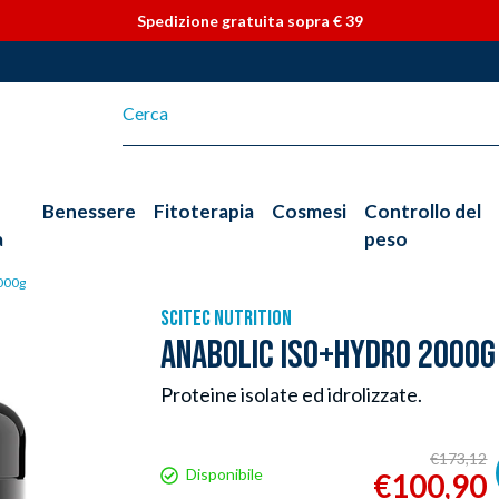
Vai direttamente ai contenuti
Spedizione gratuita sopra € 39
Benessere
Fitoterapia
Cosmesi
Controllo del
a
peso
000g
SCITEC NUTRITION
ANABOLIC ISO+HYDRO 2000G
Proteine isolate ed idrolizzate.
€173,12
Disponibile
€100,90