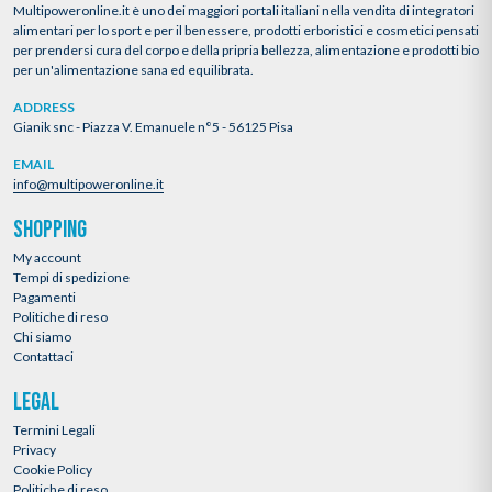
Multipoweronline.it è uno dei maggiori portali italiani nella vendita di integratori
alimentari per lo sport e per il benessere, prodotti erboristici e cosmetici pensati
per prendersi cura del corpo e della pripria bellezza, alimentazione e prodotti bio
per un'alimentazione sana ed equilibrata.
ADDRESS
Gianik snc - Piazza V. Emanuele n°5 - 56125 Pisa
EMAIL
info@multipoweronline.it
SHOPPING
My account
Tempi di spedizione
Pagamenti
Politiche di reso
Chi siamo
Contattaci
LEGAL
Termini Legali
Privacy
Cookie Policy
Politiche di reso