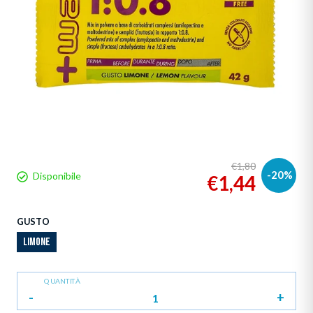
€1,80
-20%
Disponibile
€1,44
GUSTO
LIMONE
QUANTITÀ
-
+