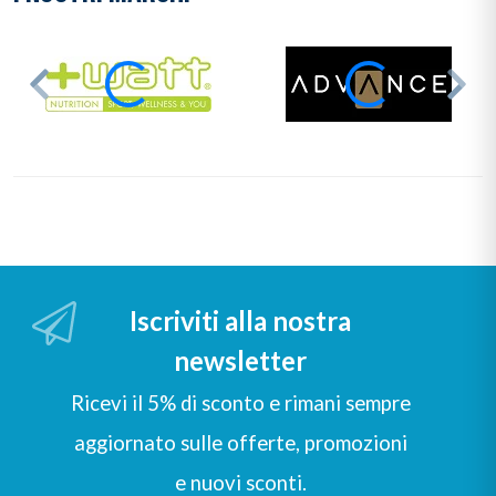
Iscriviti alla nostra
newsletter
Ricevi il 5% di sconto e rimani sempre
aggiornato sulle offerte, promozioni
e nuovi sconti.