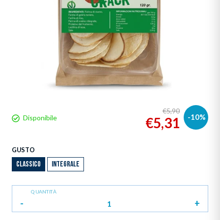
€5,90
-10%
Disponibile
€5,31
GUSTO
CLASSICO
INTEGRALE
QUANTITÀ
-
+