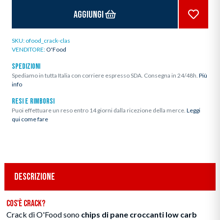
Aggiungi
SKU:
ofood_crack-clas
VENDITORE:
O'Food
SPEDIZIONI
Spediamo in tutta Italia con corriere espresso SDA. Consegna in 24/48h.
Più
info
RESI E RIMBORSI
Puoi effettuare un reso entro 14 giorni dalla ricezione della merce.
Leggi
qui come fare
DESCRIZIONE
Cos'è Crack?
Crack di O'Food sono
chips di pane croccanti low carb