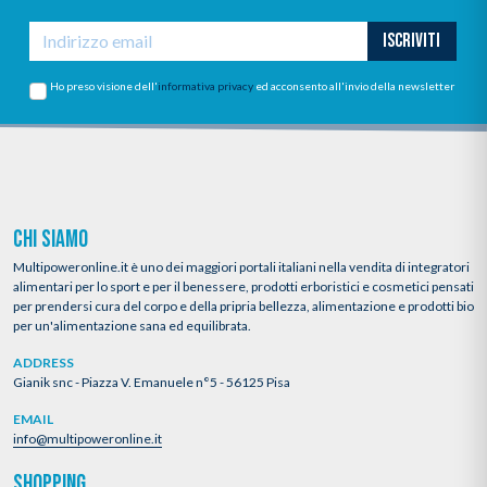
ISCRIVITI
Ho preso visione dell'
informativa privacy
ed acconsento all'invio della newsletter
CHI SIAMO
Multipoweronline.it è uno dei maggiori portali italiani nella vendita di integratori
alimentari per lo sport e per il benessere, prodotti erboristici e cosmetici pensati
per prendersi cura del corpo e della pripria bellezza, alimentazione e prodotti bio
per un'alimentazione sana ed equilibrata.
ADDRESS
Gianik snc - Piazza V. Emanuele n°5 - 56125 Pisa
EMAIL
info@multipoweronline.it
SHOPPING