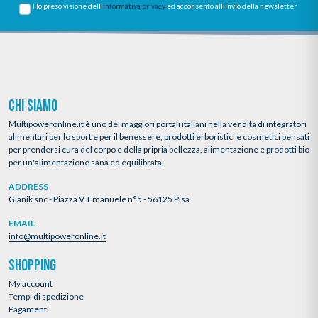
Ho preso visione dell'
informativa privacy
ed acconsento all'invio della newsletter
CHI SIAMO
Multipoweronline.it è uno dei maggiori portali italiani nella vendita di integratori
alimentari per lo sport e per il benessere, prodotti erboristici e cosmetici pensati
per prendersi cura del corpo e della pripria bellezza, alimentazione e prodotti bio
per un'alimentazione sana ed equilibrata.
ADDRESS
Gianik snc - Piazza V. Emanuele n°5 - 56125 Pisa
EMAIL
info@multipoweronline.it
SHOPPING
My account
Tempi di spedizione
Pagamenti