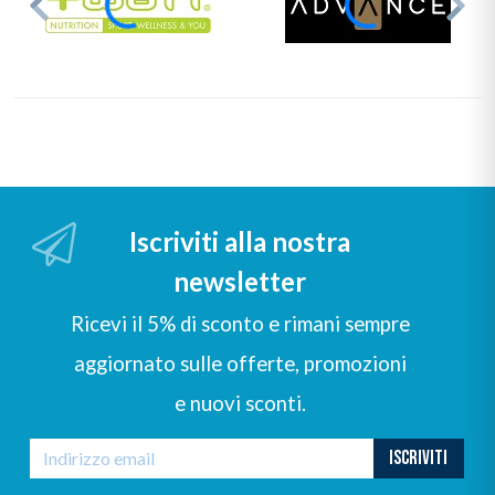
Iscriviti alla nostra
newsletter
Ricevi il 5% di sconto e rimani sempre
aggiornato sulle offerte, promozioni
e nuovi sconti.
ISCRIVITI