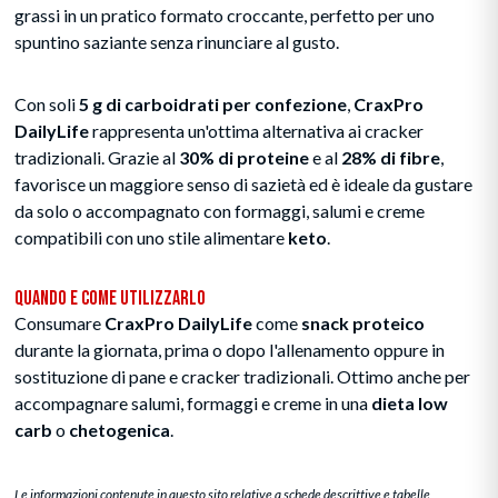
grassi in un pratico formato croccante, perfetto per uno
spuntino saziante senza rinunciare al gusto.
Con soli
5 g di carboidrati per confezione
,
CraxPro
DailyLife
rappresenta un'ottima alternativa ai cracker
tradizionali. Grazie al
30% di proteine
e al
28% di fibre
,
favorisce un maggiore senso di sazietà ed è ideale da gustare
da solo o accompagnato con formaggi, salumi e creme
compatibili con uno stile alimentare
keto
.
Quando e Come Utilizzarlo
Consumare
CraxPro DailyLife
come
snack proteico
durante la giornata, prima o dopo l'allenamento oppure in
sostituzione di pane e cracker tradizionali. Ottimo anche per
accompagnare salumi, formaggi e creme in una
dieta low
carb
o
chetogenica
.
Le informazioni contenute in questo sito relative a schede descrittive e tabelle