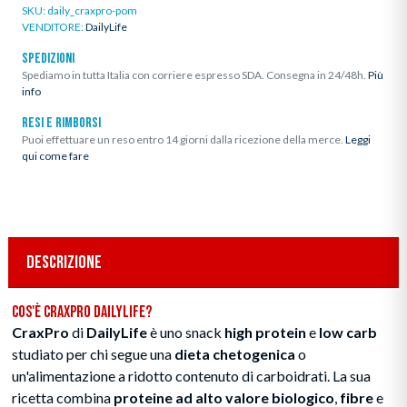
SKU:
daily_craxpro-pom
VENDITORE:
DailyLife
SPEDIZIONI
Spediamo in tutta Italia con corriere espresso SDA. Consegna in 24/48h.
Più
info
RESI E RIMBORSI
Puoi effettuare un reso entro 14 giorni dalla ricezione della merce.
Leggi
qui come fare
DESCRIZIONE
Cos'è CraxPro DailyLife?
CraxPro
di
DailyLife
è uno snack
high protein
e
low carb
studiato per chi segue una
dieta chetogenica
o
un'alimentazione a ridotto contenuto di carboidrati. La sua
ricetta combina
proteine ad alto valore biologico
,
fibre
e