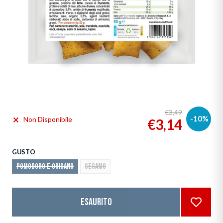
€3,49
-10%
Non Disponibile
€3,14
GUSTO
POMODORO E ORIGANO
SESAMO
Esaurito