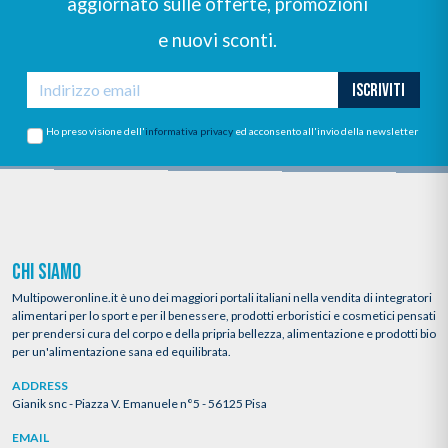
aggiornato sulle offerte, promozioni
e nuovi sconti.
ISCRIVITI
Ho preso visione dell'
informativa privacy
ed acconsento all'invio della newsletter
CHI SIAMO
Multipoweronline.it è uno dei maggiori portali italiani nella vendita di integratori
alimentari per lo sport e per il benessere, prodotti erboristici e cosmetici pensati
per prendersi cura del corpo e della pripria bellezza, alimentazione e prodotti bio
per un'alimentazione sana ed equilibrata.
ADDRESS
Gianik snc - Piazza V. Emanuele n°5 - 56125 Pisa
EMAIL