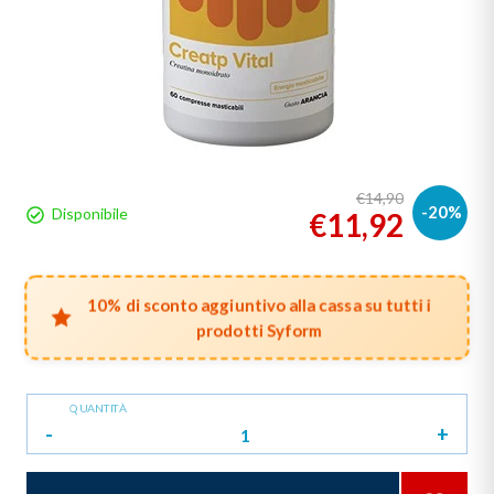
€14,90
-20%
Disponibile
€11,92
10% di sconto aggiuntivo alla cassa su tutti i
prodotti Syform
QUANTITÀ
-
+