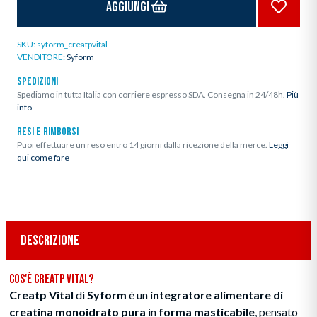
Aggiungi
SKU:
syform_creatpvital
VENDITORE:
Syform
SPEDIZIONI
Spediamo in tutta Italia con corriere espresso SDA. Consegna in 24/48h.
Più
info
RESI E RIMBORSI
Puoi effettuare un reso entro 14 giorni dalla ricezione della merce.
Leggi
qui come fare
DESCRIZIONE
Cos'è Creatp Vital?
Creatp Vital
di
Syform
è un
integratore alimentare di
creatina monoidrato pura
in
forma masticabile
, pensato