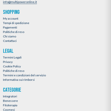
info@multipoweronline.it
SHOPPING
My account
Tempi di spedizione
Pagamenti
Politiche di reso
Chi siamo
Contattaci
LEGAL
Termini Legali
Privacy
Cookie Policy
Politiche di reso
Termini e condizioni del servizio
Informativa sui rimborsi
CATEGORIE
Integratori
Benessere
Fitoterapia
Cosmesi