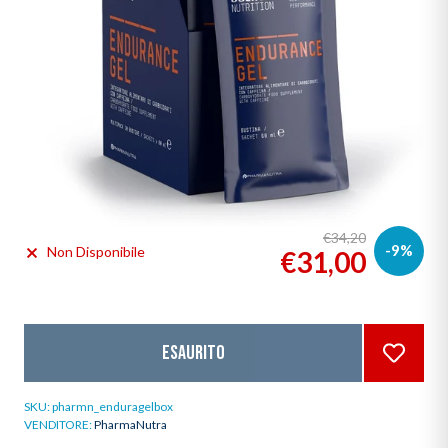
€34,20
-9%
Non Disponibile
€31,00
Esaurito
SKU:
pharmn_enduragelbox
VENDITORE:
PharmaNutra