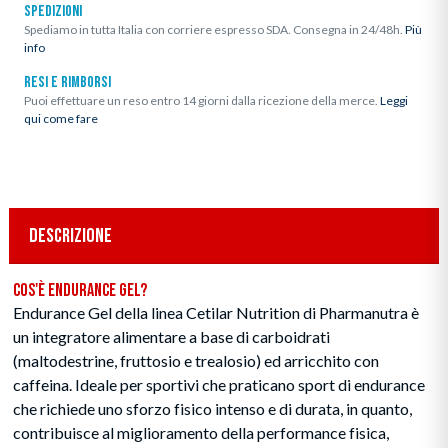
SPEDIZIONI
Spediamo in tutta Italia con corriere espresso SDA. Consegna in 24/48h.
Più
info
RESI E RIMBORSI
Puoi effettuare un reso entro 14 giorni dalla ricezione della merce.
Leggi
qui come fare
DESCRIZIONE
Cos'è Endurance Gel?
Endurance Gel
della linea Cetilar Nutrition di Pharmanutra è
un integratore alimentare a base di carboidrati
(maltodestrine, fruttosio e trealosio) ed arricchito con
caffeina. Ideale per sportivi che praticano sport di endurance
che richiede uno sforzo fisico intenso e di durata, in quanto,
contribuisce al miglioramento della performance fisica,