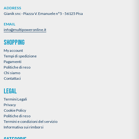
ADDRESS
Gianik snc - Piazza V. Emanuele n°5 - 56125 Pisa
EMAIL
info@multipoweronline.it
SHOPPING
My account
Tempi di spedizione
Pagamenti
Politiche di reso
Chi siamo
Contattaci
LEGAL
Termini Legali
Privacy
Cookie Policy
Politiche di reso
Termini e condizioni del servizio
Informativa sui rimborsi