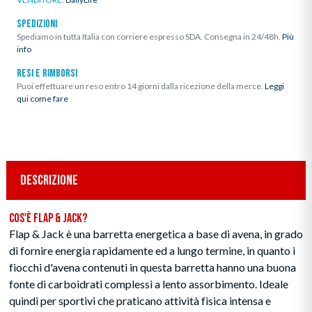
SPEDIZIONI
Spediamo in tutta Italia con corriere espresso SDA. Consegna in 24/48h.
Più
info
RESI E RIMBORSI
Puoi effettuare un reso entro 14 giorni dalla ricezione della merce.
Leggi
qui come fare
DESCRIZIONE
Cos'è Flap & Jack?
Flap & Jack è una barretta energetica a base di avena, in grado
di fornire energia rapidamente ed a lungo termine, in quanto i
fiocchi d'avena contenuti in questa barretta hanno una buona
fonte di carboidrati complessi a lento assorbimento. Ideale
quindi per sportivi che praticano attività fisica intensa e