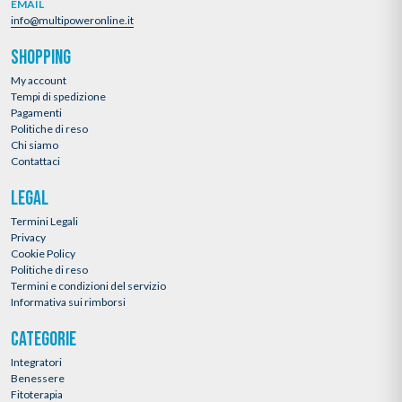
EMAIL
info@multipoweronline.it
SHOPPING
My account
Tempi di spedizione
Pagamenti
Politiche di reso
Chi siamo
Contattaci
LEGAL
Termini Legali
Privacy
Cookie Policy
Politiche di reso
Termini e condizioni del servizio
Informativa sui rimborsi
CATEGORIE
Integratori
Benessere
Fitoterapia