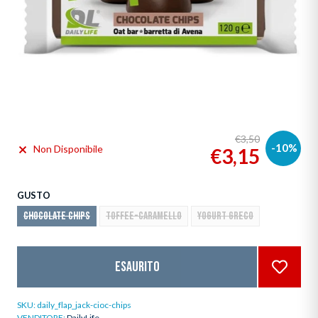
€3,50
-10%
Non Disponibile
€3,15
GUSTO
CHOCOLATE CHIPS
TOFFEE-CARAMELLO
YOGURT GRECO
Esaurito
SKU:
daily_flap_jack-cioc-chips
VENDITORE:
DailyLife