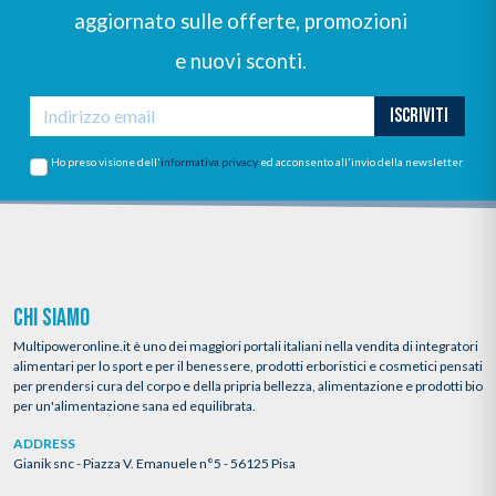
aggiornato sulle offerte, promozioni
e nuovi sconti.
ISCRIVITI
Ho preso visione dell'
informativa privacy
ed acconsento all'invio della newsletter
CHI SIAMO
Multipoweronline.it è uno dei maggiori portali italiani nella vendita di integratori
alimentari per lo sport e per il benessere, prodotti erboristici e cosmetici pensati
per prendersi cura del corpo e della pripria bellezza, alimentazione e prodotti bio
per un'alimentazione sana ed equilibrata.
ADDRESS
Gianik snc - Piazza V. Emanuele n°5 - 56125 Pisa