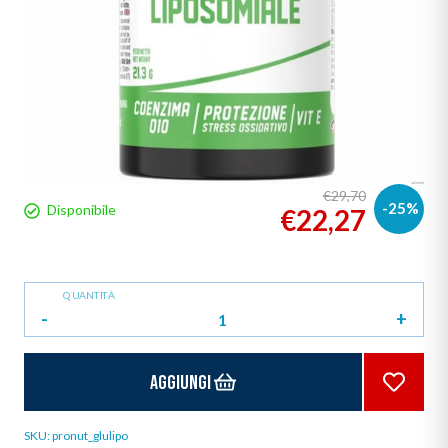
€29,70
-25%
Disponibile
€22,27
QUANTITÀ
-
+
Aggiungi
SKU:
pronut_glulipo