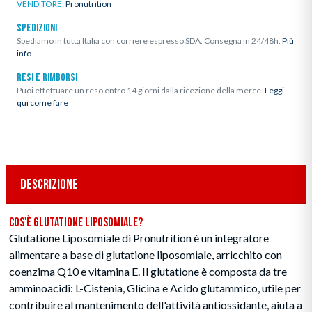
VENDITORE:
Pronutrition
SPEDIZIONI
Spediamo in tutta Italia con corriere espresso SDA. Consegna in 24/48h.
Più
info
RESI E RIMBORSI
Puoi effettuare un reso entro 14 giorni dalla ricezione della merce.
Leggi
qui come fare
DESCRIZIONE
Cos'è Glutatione Liposomiale?
Glutatione Liposomiale di Pronutrition è un integratore
alimentare a base di glutatione liposomiale, arricchito con
coenzima Q10 e vitamina E. Il glutatione è composta da tre
amminoacidi: L-Cistenia, Glicina e Acido glutammico, utile per
contribuire al mantenimento dell'attività antiossidante, aiuta a