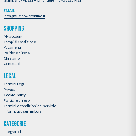
Gianik snc - Piazza V. Emanuele n°5 - 56125 Pisa
EMAIL
info@multipoweronline.it
SHOPPING
My account
Tempi di spedizione
Pagamenti
Politiche di reso
Chi siamo
Contattaci
LEGAL
Termini Legali
Privacy
Cookie Policy
Politiche di reso
Termini e condizioni del servizio
Informativa sui rimborsi
CATEGORIE
Integratori