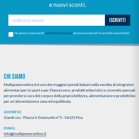
e nuovi sconti.
ISCRIVITI
Ho preso visione dell'
informativa privacy
ed acconsento all'invio della newsletter
CHI SIAMO
Multipoweronline.it è uno dei maggiori portali italiani nella vendita di integratori
alimentari per lo sport e per il benessere, prodotti erboristici e cosmetici pensati
per prendersi cura del corpo e della pripria bellezza, alimentazione e prodotti bio
per un'alimentazione sana ed equilibrata.
ADDRESS
Gianik snc - Piazza V. Emanuele n°5 - 56125 Pisa
EMAIL
info@multipoweronline.it