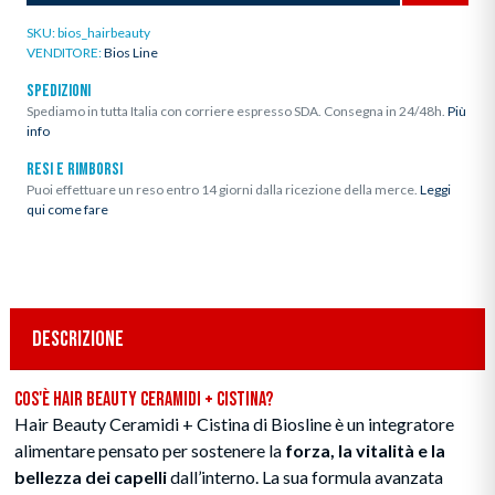
SKU:
bios_hairbeauty
VENDITORE:
Bios Line
SPEDIZIONI
Spediamo in tutta Italia con corriere espresso SDA. Consegna in 24/48h.
Più
info
RESI E RIMBORSI
Puoi effettuare un reso entro 14 giorni dalla ricezione della merce.
Leggi
qui come fare
DESCRIZIONE
Cos'è Hair Beauty Ceramidi + Cistina?
Hair Beauty Ceramidi + Cistina di Biosline è un integratore
alimentare pensato per sostenere la
forza, la vitalità e la
bellezza dei capelli
dall’interno. La sua formula avanzata