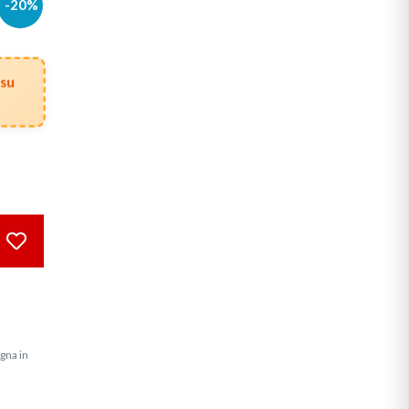
-20%
 su
gna in