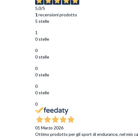
5,0
/5
1
recensioni prodotto
5 stelle
1
0 stelle
0
0 stelle
0
0 stelle
0
0 stelle
0
01 Marzo 2026
Ottimo prodotto per gli sport di endurance, nel mio ca