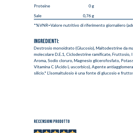
Proteine
0 g
Sale
0,76 g
*%VNR=Valore nutritivo di riferimento giornaliero (adu
INGREDIENTI:
Destrosio monoidrato (Glucosio), Maltodestrine da ma
molecolare D.E.1, Ciclodestrine ramificate, Fruttosio, 
Aroma, Sodio cloruro, Magnesio glicerofosfato, Potass
Vitamina C (Acido L-ascorbico), Agente antiagglomera
silicio.* L’isomaltulosio è una fonte di glucosio e frutto
Inserimento del prodotto nel carrello
Recensioni prodotto