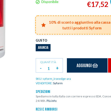
Disponibile
€17,52
10% di sconto aggiuntivo alla cassa
tutti i prodotti Syform
GUSTO
ARANCIA
QUANTITÀ
Aggiungi
-
+
SKU:
syform_ironedge-ara
VENDITORE:
Syform
SPEDIZIONI
Spediamo in tutta Italia con corriere espresso SDA. Conse
24/48h.
Più info
RESI E RIMBORSI