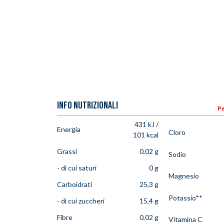
INFO NUTRIZIONALI
Pe
431 kJ /
Energia
Cloro
101 kcal
Grassi
0,02 g
Sodio
- di cui saturi
0 g
Magnesio
Carboidrati
25,3 g
Potassio**
- di cui zuccheri
15,4 g
Fibre
0,02 g
Vitamina C