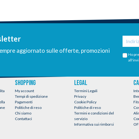
sletter
 sempre aggiornato sulle offerte, promozioni
Ho pre
all'inv
SHOPPING
LEGAL
CA
ita
My account
Termini Legali
Int
Tempi di spedizione
Privacy
Be
ella
Pagamenti
Cookie Policy
Fit
ione
Politiche di reso
Politiche di reso
Co
Chi siamo
Termini e condizioni del
Al
Contattaci
servizio
Con
Informativa sui rimborsi
OF