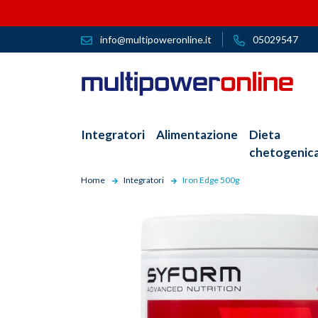
info@multipoweronline.it
05029547
Integratori
Alimentazione
Dieta
chetogenic
Home
Integratori
Iron Edge 500g