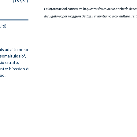
(187,5*)
Le informazioni contenute in questo sito relative a schede descr
divulgativo; per maggiori dettagli vi invitiamo a consultare il si
lti)
is ad alto peso
Isomaltulosio*,
io citrato,
nte: biossido di
sio.