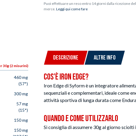
Puoi effettuare un reso entro 14 giorni dalla ricezione del
merce.
Leggi qui come fare
DESCRIZIONE
ALTRE INFO
r 30g (2 misurini)
Cos'è Iron Edge?
460 mg
(57*)
Iron Edge di Syform è un integratore alimentar
sequenziali e complementari, ideale come ene
300 mg
attività sportiva di lunga durata come Endur
57 mg
(15*)
Quando e Come Utilizzarlo
150 mg
Si consiglia di assumere 30g al giorno sciolti
150 mg