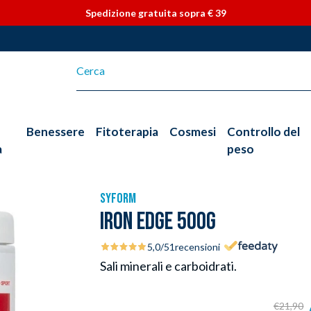
Vai direttamente ai contenuti
Spedizione gratuita sopra € 39
Benessere
Fitoterapia
Cosmesi
Controllo del
a
peso
SYFORM
IRON EDGE 500G
5,0
/5
1
recensioni
Sali minerali e carboidrati.
€21,90