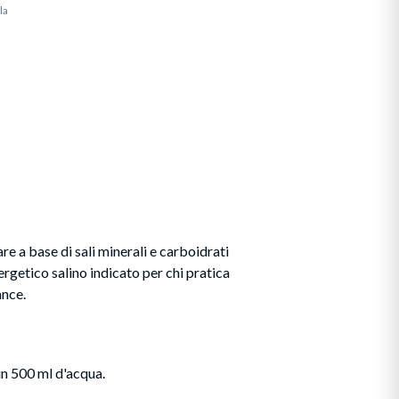
la
e a base di sali minerali e carboidrati
rgetico salino indicato per chi pratica
ance.
 in 500 ml d'acqua.