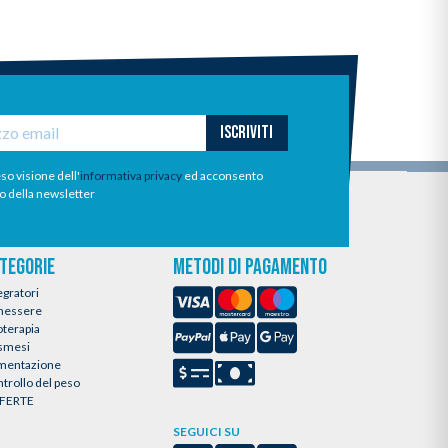
ISCRIVITI
so visione dell'
informativa privacy
ed acconsento
io della newsletter
TEGORIE
METODI DI PAGAMENTO
egratori
nessere
oterapia
smesi
imentazione
trollo del peso
FERTE
SEGUICI SU