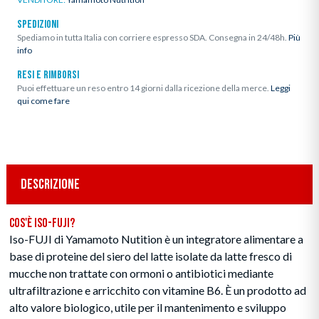
SPEDIZIONI
Spediamo in tutta Italia con corriere espresso SDA. Consegna in 24/48h.
Più
info
RESI E RIMBORSI
Puoi effettuare un reso entro 14 giorni dalla ricezione della merce.
Leggi
qui come fare
DESCRIZIONE
Cos'è Iso-FUJI?
Iso-FUJI di Yamamoto Nutition è un integratore alimentare a
base di proteine del siero del latte isolate da latte fresco di
mucche non trattate con ormoni o antibiotici mediante
ultrafiltrazione e arricchito con vitamine B6. È un prodotto ad
alto valore biologico, utile per il mantenimento e sviluppo