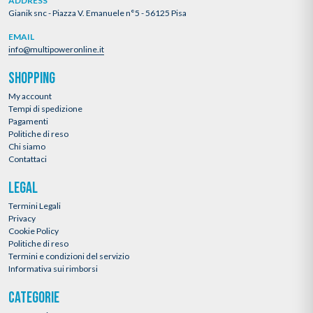
ADDRESS
Gianik snc - Piazza V. Emanuele n°5 - 56125 Pisa
EMAIL
info@multipoweronline.it
SHOPPING
My account
Tempi di spedizione
Pagamenti
Politiche di reso
Chi siamo
Contattaci
LEGAL
Termini Legali
Privacy
Cookie Policy
Politiche di reso
Termini e condizioni del servizio
Informativa sui rimborsi
CATEGORIE