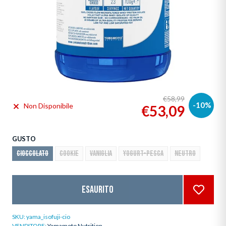
€58,99
-10%
Non Disponibile
€53,09
GUSTO
CIOCCOLATO
COOKIE
VANIGLIA
YOGURT-PESCA
NEUTRO
Esaurito
SKU:
yama_isofuji-cio
VENDITORE:
Yamamoto Nutrition