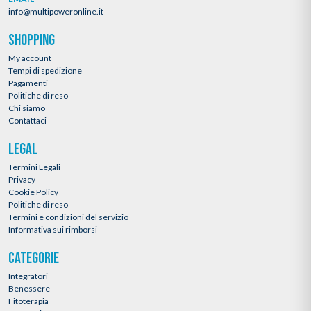
info@multipoweronline.it
SHOPPING
My account
Tempi di spedizione
Pagamenti
Politiche di reso
Chi siamo
Contattaci
LEGAL
Termini Legali
Privacy
Cookie Policy
Politiche di reso
Termini e condizioni del servizio
Informativa sui rimborsi
CATEGORIE
Integratori
Benessere
Fitoterapia