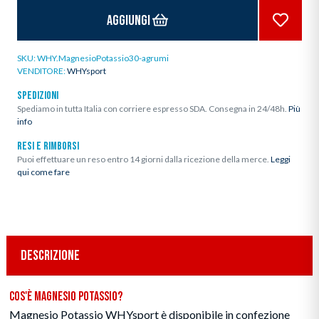
Aggiungi
SKU:
WHY.MagnesioPotassio30-agrumi
VENDITORE:
WHYsport
SPEDIZIONI
Spediamo in tutta Italia con corriere espresso SDA. Consegna in 24/48h.
Più
info
RESI E RIMBORSI
Puoi effettuare un reso entro 14 giorni dalla ricezione della merce.
Leggi
qui come fare
DESCRIZIONE
Cos'è Magnesio Potassio?
Magnesio Potassio WHYsport è disponibile in confezione