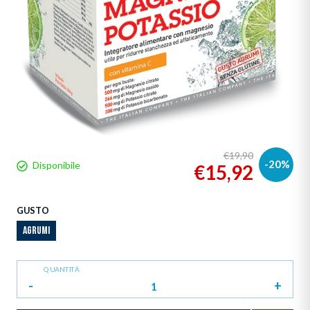
€19,90
-20%
Disponibile
€15,92
GUSTO
AGRUMI
QUANTITÀ
-
+