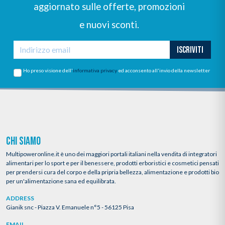
aggiornato sulle offerte, promozioni
e nuovi sconti.
ISCRIVITI
Ho preso visione dell'
informativa privacy
ed acconsento all'invio della newsletter
CHI SIAMO
Multipoweronline.it è uno dei maggiori portali italiani nella vendita di integratori
alimentari per lo sport e per il benessere, prodotti erboristici e cosmetici pensati
per prendersi cura del corpo e della pripria bellezza, alimentazione e prodotti bio
per un'alimentazione sana ed equilibrata.
ADDRESS
Gianik snc - Piazza V. Emanuele n°5 - 56125 Pisa
EMAIL