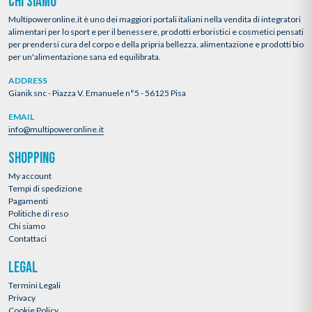
CHI SIAMO
Multipoweronline.it è uno dei maggiori portali italiani nella vendita di integratori
alimentari per lo sport e per il benessere, prodotti erboristici e cosmetici pensati
per prendersi cura del corpo e della pripria bellezza, alimentazione e prodotti bio
per un'alimentazione sana ed equilibrata.
ADDRESS
Gianik snc - Piazza V. Emanuele n°5 - 56125 Pisa
EMAIL
info@multipoweronline.it
SHOPPING
My account
Tempi di spedizione
Pagamenti
Politiche di reso
Chi siamo
Contattaci
LEGAL
Termini Legali
Privacy
Cookie Policy