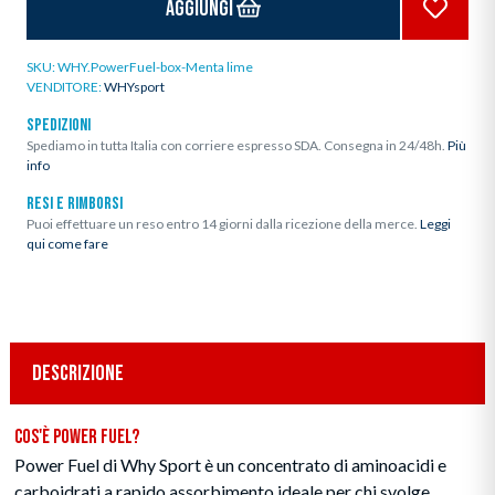
Aggiungi
SKU:
WHY.PowerFuel-box-Menta lime
VENDITORE:
WHYsport
SPEDIZIONI
Spediamo in tutta Italia con corriere espresso SDA. Consegna in 24/48h.
Più
info
RESI E RIMBORSI
Puoi effettuare un reso entro 14 giorni dalla ricezione della merce.
Leggi
qui come fare
DESCRIZIONE
Cos'è Power Fuel?
Power Fuel di Why Sport è un concentrato di aminoacidi e
carboidrati a rapido assorbimento ideale per chi svolge