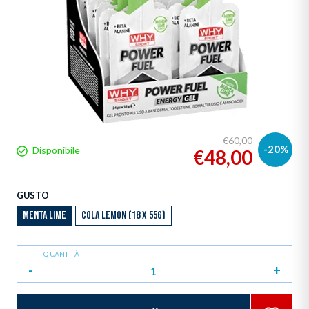
€60,00
-20%
Disponibile
€48,00
GUSTO
MENTA LIME
COLA LEMON (18 X 55G)
QUANTITÀ
-
+