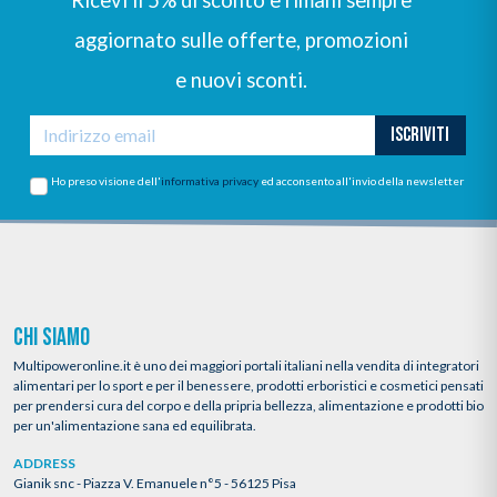
aggiornato sulle offerte, promozioni
e nuovi sconti.
ISCRIVITI
Ho preso visione dell'
informativa privacy
ed acconsento all'invio della newsletter
CHI SIAMO
Multipoweronline.it è uno dei maggiori portali italiani nella vendita di integratori
alimentari per lo sport e per il benessere, prodotti erboristici e cosmetici pensati
per prendersi cura del corpo e della pripria bellezza, alimentazione e prodotti bio
per un'alimentazione sana ed equilibrata.
ADDRESS
Gianik snc - Piazza V. Emanuele n°5 - 56125 Pisa