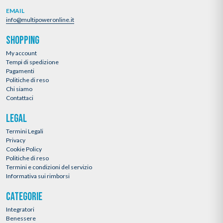
EMAIL
info@multipoweronline.it
SHOPPING
My account
Tempi di spedizione
Pagamenti
Politiche di reso
Chi siamo
Contattaci
LEGAL
Termini Legali
Privacy
Cookie Policy
Politiche di reso
Termini e condizioni del servizio
Informativa sui rimborsi
CATEGORIE
Integratori
Benessere