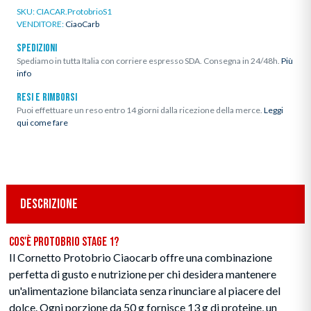
SKU:
CIACAR.ProtobrioS1
VENDITORE:
CiaoCarb
SPEDIZIONI
Spediamo in tutta Italia con corriere espresso SDA. Consegna in 24/48h.
Più
info
RESI E RIMBORSI
Puoi effettuare un reso entro 14 giorni dalla ricezione della merce.
Leggi
qui come fare
DESCRIZIONE
Cos'è Protobrio Stage 1?
Il Cornetto Protobrio Ciaocarb offre una combinazione
perfetta di gusto e nutrizione per chi desidera mantenere
un'alimentazione bilanciata senza rinunciare al piacere del
dolce. Ogni porzione da 50 g fornisce 13 g di proteine, un