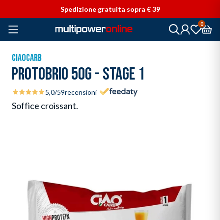
Vai direttamente ai contenuti
Spedizione gratuita sopra € 39
0
CIAOCARB
PROTOBRIO 50G - STAGE 1
5,0
/5
9
recensioni
Soffice croissant.