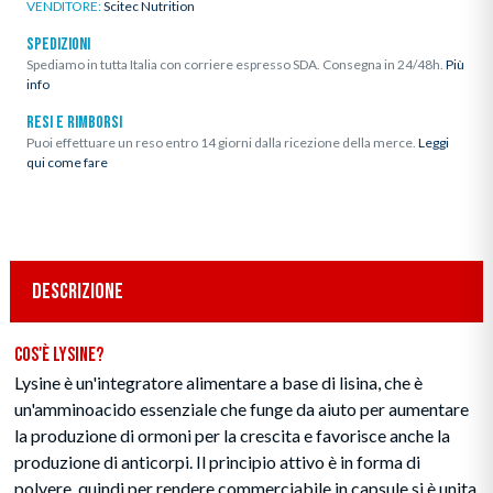
VENDITORE:
Scitec Nutrition
SPEDIZIONI
Spediamo in tutta Italia con corriere espresso SDA. Consegna in 24/48h.
Più
info
RESI E RIMBORSI
Puoi effettuare un reso entro 14 giorni dalla ricezione della merce.
Leggi
qui come fare
DESCRIZIONE
Cos'è Lysine?
Lysine è un'integratore alimentare a base di lisina, che è
un'amminoacido essenziale che funge da aiuto per aumentare
la produzione di ormoni per la crescita e favorisce anche la
produzione di anticorpi. Il principio attivo è in forma di
polvere, quindi per rendere commerciabile in capsule si è unita