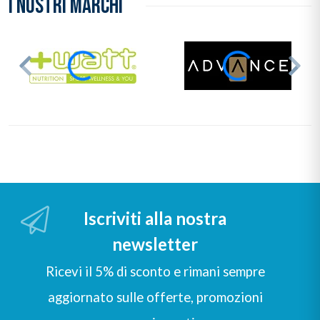
I NOSTRI MARCHI
Iscriviti alla nostra
newsletter
Ricevi il 5% di sconto e rimani sempre
aggiornato sulle offerte, promozioni