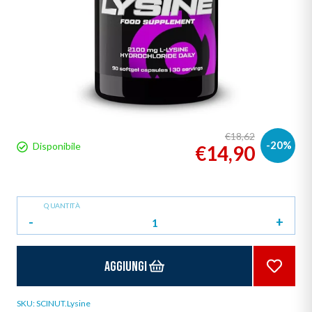
€18,62
-20%
Disponibile
€14,90
QUANTITÀ
-
+
Aggiungi
SKU:
SCINUT.Lysine