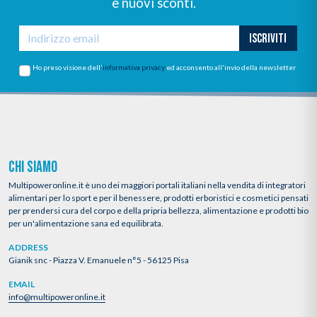
e nuovi sconti.
ISCRIVITI
Ho preso visione dell'
informativa privacy
ed acconsento all'invio della newsletter
CHI SIAMO
Multipoweronline.it è uno dei maggiori portali italiani nella vendita di integratori
alimentari per lo sport e per il benessere, prodotti erboristici e cosmetici pensati
per prendersi cura del corpo e della pripria bellezza, alimentazione e prodotti bio
per un'alimentazione sana ed equilibrata.
ADDRESS
Gianik snc - Piazza V. Emanuele n°5 - 56125 Pisa
EMAIL
info@multipoweronline.it