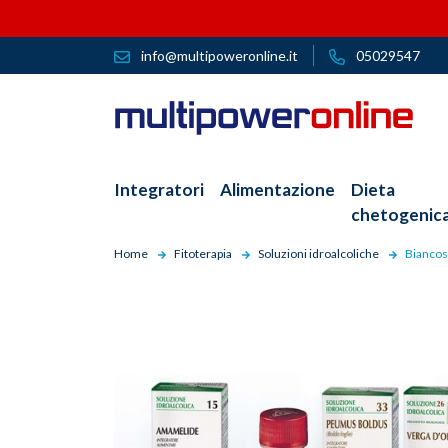
info@multipoweronline.it
05029547
Integratori
Alimentazione
Dieta
chetogenic
Home
Fitoterapia
Soluzioni idroalcoliche
Biancos