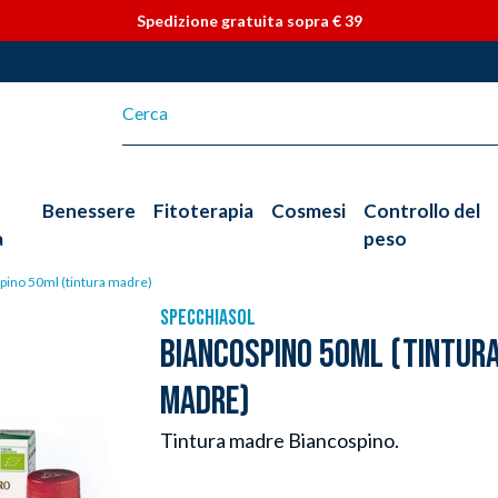
Vai direttamente ai contenuti
Spedizione gratuita sopra € 39
Benessere
Fitoterapia
Cosmesi
Controllo del
a
peso
pino 50ml (tintura madre)
SPECCHIASOL
BIANCOSPINO 50ML (TINTUR
MADRE)
Tintura madre Biancospino.