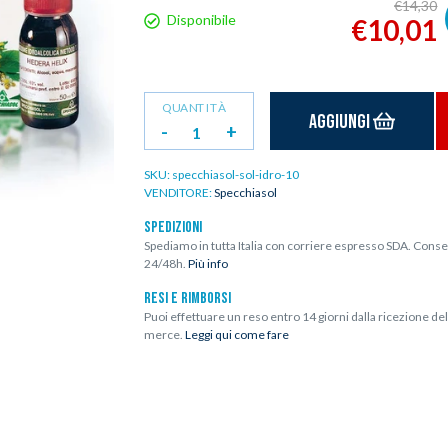
€14,30
Disponibile
€10,01
QUANTITÀ
Aggiungi
-
+
SKU:
specchiasol-sol-idro-10
VENDITORE:
Specchiasol
SPEDIZIONI
Spediamo in tutta Italia con corriere espresso SDA. Conse
24/48h.
Più info
RESI E RIMBORSI
Puoi effettuare un reso entro 14 giorni dalla ricezione del
merce.
Leggi qui come fare