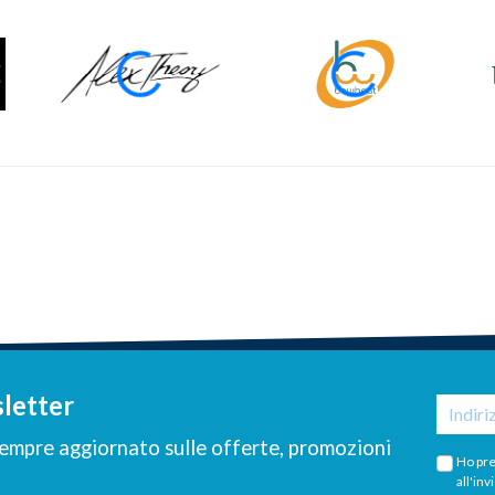
sletter
 sempre aggiornato sulle offerte, promozioni
Ho pre
all'inv