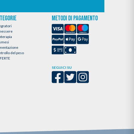
TEGORIE
METODI DI PAGAMENTO
egratori
nessere
oterapia
smesi
imentazione
trollo del peso
FERTE
SEGUICI SU