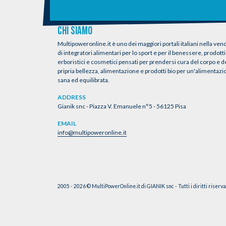
CHI SIAMO
Multipoweronline.it è uno dei maggiori portali italiani nella vend
di integratori alimentari per lo sport e per il benessere, prodotti
erboristici e cosmetici pensati per prendersi cura del corpo e d
pripria bellezza, alimentazione e prodotti bio per un'alimentaz
sana ed equilibrata.
ADDRESS
Gianik snc - Piazza V. Emanuele n°5 - 56125 Pisa
EMAIL
info@multipoweronline.it
2005 - 2026 © MultiPowerOnline.it di GIANIK snc - Tutti i diritti riserv