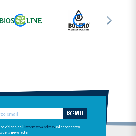
ISCRIVITI
so visione dell'
informativa privacy
ed acconsento
io della newsletter