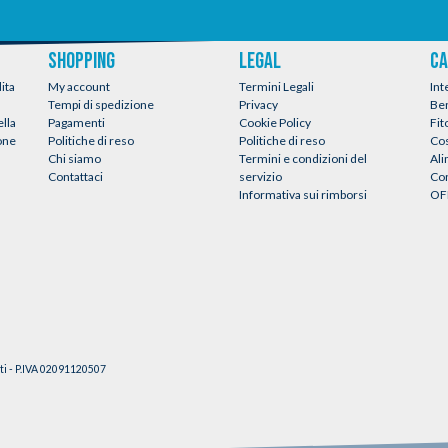
SHOPPING
LEGAL
CA
ita
My account
Termini Legali
Int
Tempi di spedizione
Privacy
Be
ella
Pagamenti
Cookie Policy
Fit
ione
Politiche di reso
Politiche di reso
Co
Chi siamo
Termini e condizioni del
Al
Contattaci
servizio
Con
Informativa sui rimborsi
OF
ati - P.IVA 02091120507