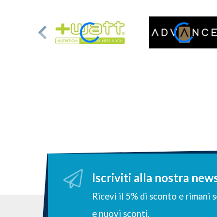
Iscriviti alla nostra new
Ricevi il 5% di sconto e rimani
e nuovi sconti.