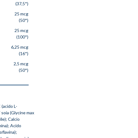
(37,5*)
25 mcg
(50*)
25 mcg
(100*)
6,25 mcg
(16*)
2,5 mcg
(50*)
 (acido L-
di soia (Glycine max
ile); Calcio
mina); Acido
flavina);