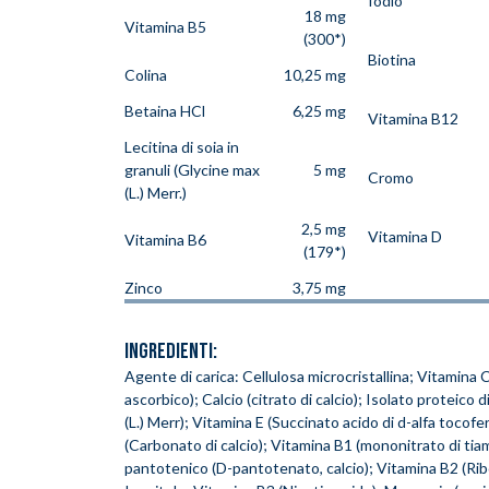
Iodio
18 mg
Vitamina B5
(300*)
Biotina
Colina
10,25 mg
Betaina HCl
6,25 mg
Vitamina B12
Lecitina di soia in
granuli (Glycine max
5 mg
Cromo
(L.) Merr.)
2,5 mg
Vitamina D
Vitamina B6
(179*)
Zinco
3,75 mg
INGREDIENTI:
Agente di carica: Cellulosa microcristallina; Vitamina C
ascorbico); Calcio (citrato di calcio); Isolato proteico 
(L.) Merr); Vitamina E (Succinato acido di d-alfa tocofer
(Carbonato di calcio); Vitamina B1 (mononitrato di tia
pantotenico (D-pantotenato, calcio); Vitamina B2 (Ribo