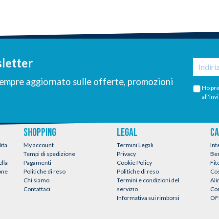
sletter
 sempre aggiornato sulle offerte, promozioni
Ho pre
all'inv
SHOPPING
LEGAL
CA
ita
My account
Termini Legali
Int
Tempi di spedizione
Privacy
Be
ella
Pagamenti
Cookie Policy
Fit
ione
Politiche di reso
Politiche di reso
Co
Chi siamo
Termini e condizioni del
Al
Contattaci
servizio
Con
Informativa sui rimborsi
OF