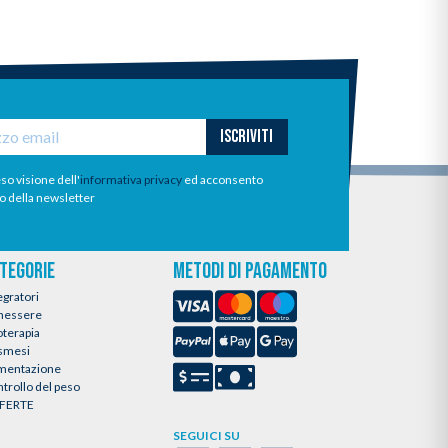
ISCRIVITI
so visione dell'
informativa privacy
ed acconsento
io della newsletter
TEGORIE
METODI DI PAGAMENTO
egratori
nessere
oterapia
smesi
imentazione
trollo del peso
FERTE
SEGUICI SU