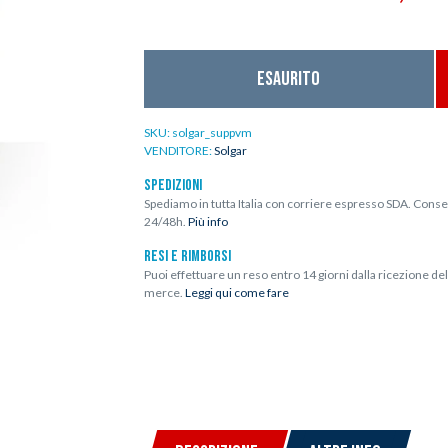
Esaurito
SKU:
solgar_suppvm
VENDITORE:
Solgar
SPEDIZIONI
Spediamo in tutta Italia con corriere espresso SDA. Conse
24/48h.
Più info
RESI E RIMBORSI
Puoi effettuare un reso entro 14 giorni dalla ricezione del
merce.
Leggi qui come fare