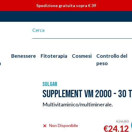
Vai direttamente ai contenuti
Spedizione gratuita sopra € 39
Benessere
Fitoterapia
Cosmesi
Controllo del
a
peso
SOLGAR
SUPPLEMENT VM 2000 - 30 
Multivitaminico/multiminerale.
€26,80
Non Disponibile
€24,12