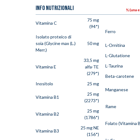
INFO NUTRIZIONALI
½ (una e
75 mg
Vitamina C
(94*)
Ferro
Isolato proteico di
soia (Glycine max (L.)
50 mg
L-Ornitina
Merr.)
L-Glutatione
33,5 mg
L-Taurina
Vitamina E
alfa-TE
(279*)
Beta-carotene
Inositolo
25 mg
Manganese
25 mg
Vitamina B1
(2273*)
Rame
25 mg
Vitamina B2
(1786*)
Folato (Vitamina 
25 mg NE
Vitamina B3
(156*)