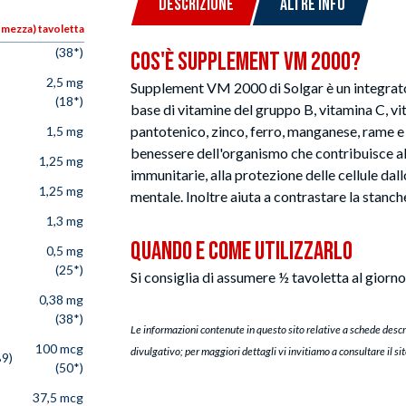
DESCRIZIONE
ALTRE INFO
 mezza) tavoletta
(38*)
Cos'è Supplement VM 2000?
2,5 mg
Supplement VM 2000 di Solgar è un integrato
(18*)
base di vitamine del gruppo B, vitamina C, vit
pantotenico, zinco, ferro, manganese, rame e al
1,5 mg
benessere dell'organismo che contribuisce a
1,25 mg
immunitarie, alla protezione delle cellule dal
1,25 mg
mentale. Inoltre aiuta a contrastare la stanc
1,3 mg
Quando e Come Utilizzarlo
0,5 mg
(25*)
Si consiglia di assumere ½ tavoletta al giorno
0,38 mg
(38*)
Le informazioni contenute in questo sito relative a schede descr
100 mcg
divulgativo; per maggiori dettagli vi invitiamo a consultare il si
B9)
(50*)
37,5 mcg