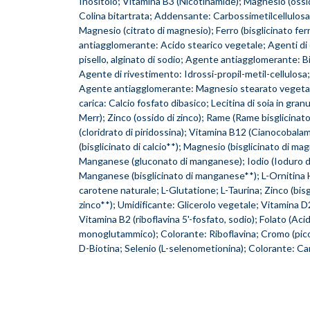
Inositolo; Vitamina B3 (Nicotinamide); Magnesio (ossi
Colina bitartrata; Addensante: Carbossimetilcellulosa 
Magnesio (citrato di magnesio); Ferro (bisglicinato fe
antiagglomerante: Acido stearico vegetale; Agenti di 
pisello, alginato di sodio; Agente antiagglomerante: Bio
Agente di rivestimento: Idrossi-propil-metil-cellulosa
Agente antiagglomerante: Magnesio stearato vegetal
carica: Calcio fosfato dibasico; Lecitina di soia in granu
Merr); Zinco (ossido di zinco); Rame (Rame bisglicinat
(cloridrato di piridossina); Vitamina B12 (Cianocobalam
(bisglicinato di calcio**); Magnesio (bisglicinato di ma
Manganese (gluconato di manganese); Iodio (Ioduro di
Manganese (bisglicinato di manganese**); L-Ornitina 
carotene naturale; L-Glutatione; L-Taurina; Zinco (bisg
zinco**); Umidificante: Glicerolo vegetale; Vitamina D2
Vitamina B2 (riboflavina 5'-fosfato, sodio); Folato (Acid
monoglutammico); Colorante: Riboflavina; Cromo (pico
D-Biotina; Selenio (L-selenometionina); Colorante: Ca