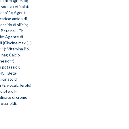
do di magnesio);
sodica reticolata;
rroso**); Agente
carica: amido di
ssido di silicio;
; Betaina HCl;
e; Agente di
li (Glycine max (L.)
o**); Vitamina B6
ina); Calcio
gnesio**);
 potassio);
HCl; Beta-
licinato di
 (Ergocalciferolo);
o pteroil-
linato di cromo);
rotenoidi.