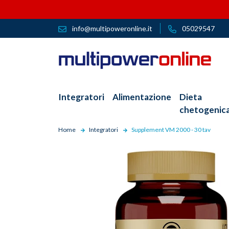
info@multipoweronline.it
05029547
Integratori
Alimentazione
Dieta
chetogenic
Home
Integratori
Supplement VM 2000 - 30 tav