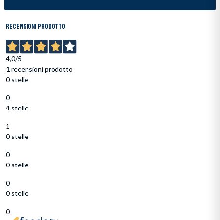
Inserimento del prodotto nel carrello
Recensioni prodotto
4,0
/5
1
recensioni prodotto
0 stelle
0
4 stelle
1
0 stelle
0
0 stelle
0
0 stelle
0