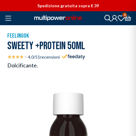
Vai direttamente ai contenuti
Spedizione gratuita sopra € 39
0
FEELINGOK
SWEETY +PROTEIN 50ML
4,0
/5
1
recensioni
Dolcificante.