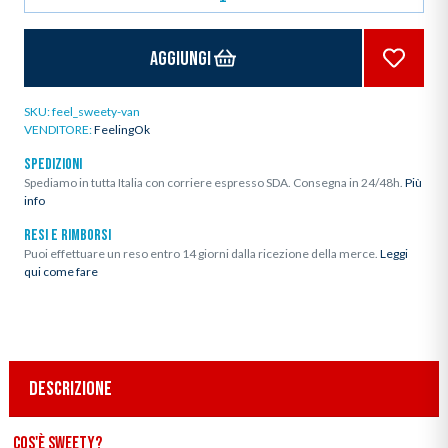
Aggiungi
SKU:
feel_sweety-van
VENDITORE:
FeelingOk
SPEDIZIONI
Spediamo in tutta Italia con corriere espresso SDA. Consegna in 24/48h.
Più
info
RESI E RIMBORSI
Puoi effettuare un reso entro 14 giorni dalla ricezione della merce.
Leggi
qui come fare
DESCRIZIONE
Cos'è Sweety?