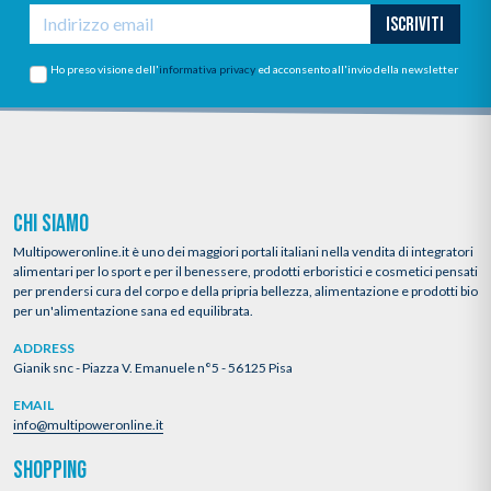
ISCRIVITI
Ho preso visione dell'
informativa privacy
ed acconsento all'invio della newsletter
CHI SIAMO
Multipoweronline.it è uno dei maggiori portali italiani nella vendita di integratori
alimentari per lo sport e per il benessere, prodotti erboristici e cosmetici pensati
per prendersi cura del corpo e della pripria bellezza, alimentazione e prodotti bio
per un'alimentazione sana ed equilibrata.
ADDRESS
Gianik snc - Piazza V. Emanuele n°5 - 56125 Pisa
EMAIL
info@multipoweronline.it
SHOPPING