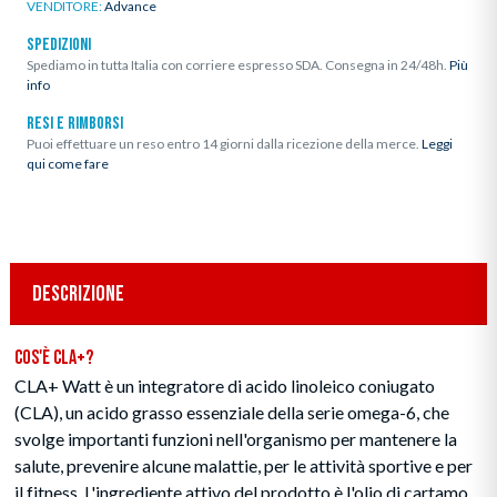
VENDITORE:
Advance
SPEDIZIONI
Spediamo in tutta Italia con corriere espresso SDA. Consegna in 24/48h.
Più
info
RESI E RIMBORSI
Puoi effettuare un reso entro 14 giorni dalla ricezione della merce.
Leggi
qui come fare
DESCRIZIONE
Cos'è CLA+?
CLA+ Watt è un integratore di acido linoleico coniugato
(CLA), un acido grasso essenziale della serie omega-6, che
svolge importanti funzioni nell'organismo per mantenere la
salute, prevenire alcune malattie, per le attività sportive e per
il fitness. L'ingrediente attivo del prodotto è l'olio di cartamo