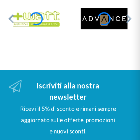
Iscriviti alla nostra
newsletter
Ricevi il 5% di sconto e rimani sempre
aggiornato sulle offerte, promozioni
e nuovi sconti.