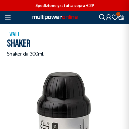
Vai direttamente ai contenuti
Spedizione gratuita sopra € 39
0
+WATT
SHAKER
Shaker da 300ml.