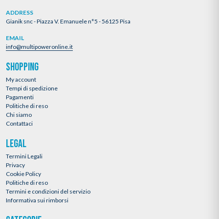
ADDRESS
Gianik snc - Piazza V. Emanuele n°5 - 56125 Pisa
EMAIL
info@multipoweronline.it
SHOPPING
My account
Tempi di spedizione
Pagamenti
Politiche di reso
Chi siamo
Contattaci
LEGAL
Termini Legali
Privacy
Cookie Policy
Politiche di reso
Termini e condizioni del servizio
Informativa sui rimborsi