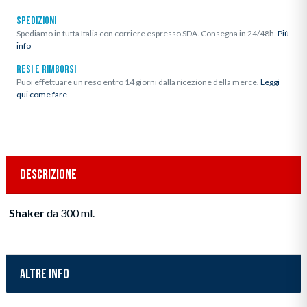
SPEDIZIONI
Spediamo in tutta Italia con corriere espresso SDA. Consegna in 24/48h.
Più
info
RESI E RIMBORSI
Puoi effettuare un reso entro 14 giorni dalla ricezione della merce.
Leggi
qui come fare
DESCRIZIONE
Shaker
da 300 ml.
ALTRE INFO
Inserimento del prodotto nel carrello