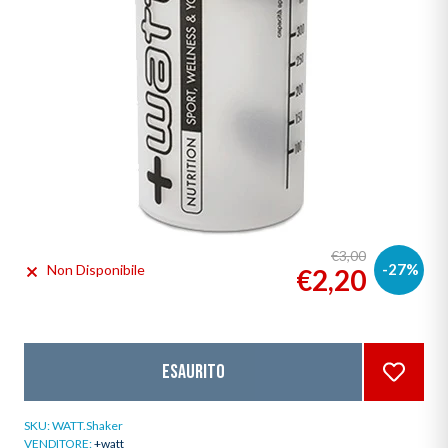
€3,00
-27%
Non Disponibile
€2,20
Esaurito
SKU:
WATT.Shaker
VENDITORE:
+watt