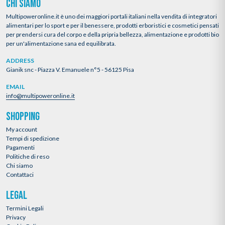
CHI SIAMO
Multipoweronline.it è uno dei maggiori portali italiani nella vendita di integratori
alimentari per lo sport e per il benessere, prodotti erboristici e cosmetici pensati
per prendersi cura del corpo e della pripria bellezza, alimentazione e prodotti bio
per un'alimentazione sana ed equilibrata.
ADDRESS
Gianik snc - Piazza V. Emanuele n°5 - 56125 Pisa
EMAIL
info@multipoweronline.it
SHOPPING
My account
Tempi di spedizione
Pagamenti
Politiche di reso
Chi siamo
Contattaci
LEGAL
Termini Legali
Privacy