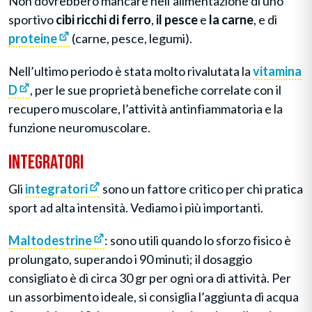
Non dovrebbero mancare nell’alimentazione di uno
sportivo
cibi ricchi di ferro
,
il pesce
e
la carne
, e di
proteine
(carne, pesce, legumi).
Nell’ultimo periodo è stata molto rivalutata la
vitamina
D
, per le sue proprietà benefiche correlate con il
recupero muscolare, l’attività antinfiammatoria e la
funzione neuromuscolare.
Integratori
Gli
integratori
sono un fattore critico per chi pratica
sport ad alta intensità. Vediamo i più importanti.
Maltodestrine
: sono utili quando lo sforzo fisico è
prolungato, superando i 90 minuti; il dosaggio
consigliato è di circa 30 gr per ogni ora di attività. Per
un assorbimento ideale, si consiglia l’aggiunta di acqua