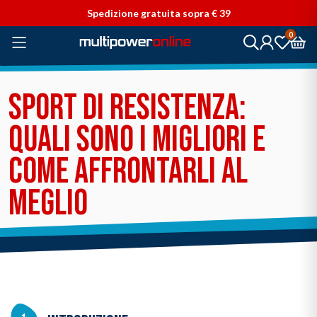
Vai direttamente ai contenuti
Spedizione gratuita sopra € 39
0
SPORT DI RESISTENZA:
QUALI SONO I MIGLIORI E
COME AFFRONTARLI AL
MEGLIO